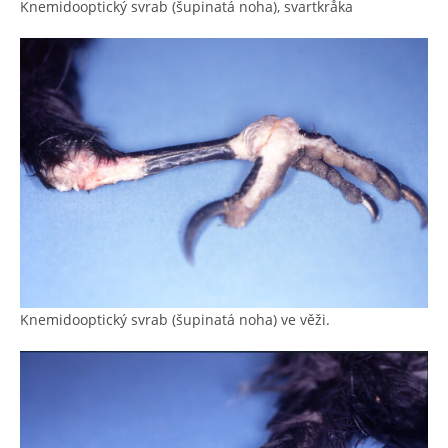
Knemidooptický svrab (šupinatá noha), svartkråka
Knemidooptický svrab (šupinatá noha) ve věži.