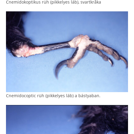
Cnemidokoptikus rüh (pikkelyes láb), svartkråka
Cnemidocoptic rüh (pikkelyes láb) a bástyaban.