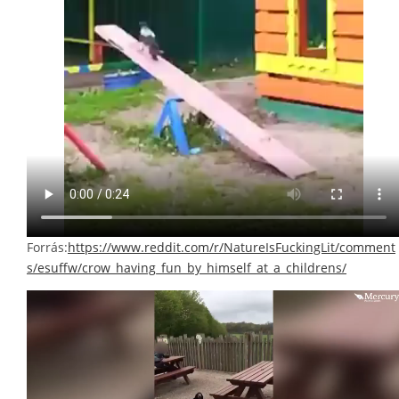
Forrás:
https://www.reddit.com/r/NatureIsFuckingLit/comment
s/esuffw/crow_having_fun_by_himself_at_a_childrens/