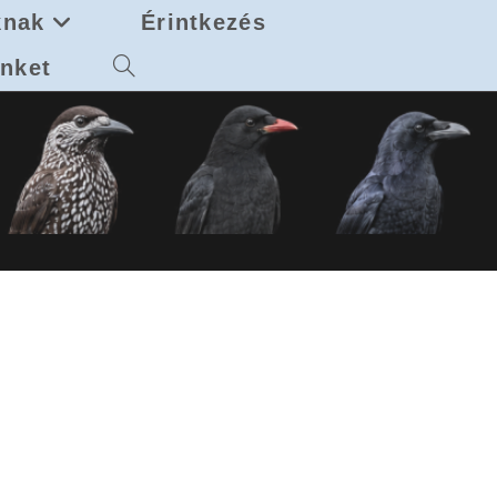
knak
Érintkezés
nket
Toggle
website
search