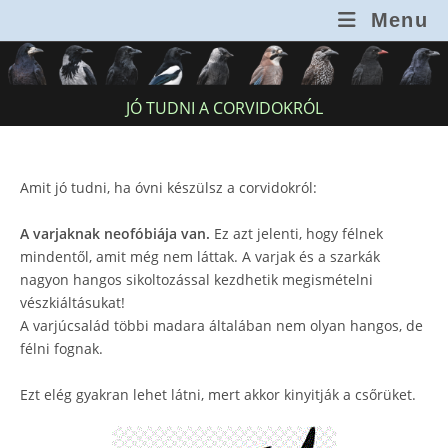
Skip
Menu
to
content
JÓ TUDNI A CORVIDOKRÓL
Amit jó tudni, ha óvni készülsz a corvidokról:
A varjaknak neofóbiája van.
Ez azt jelenti, hogy félnek
mindentől, amit még nem láttak. A varjak és a szarkák
nagyon hangos sikoltozással kezdhetik megismételni
vészkiáltásukat!
A varjúcsalád többi madara általában nem olyan hangos, de
félni fognak.
Ezt elég gyakran lehet látni, mert akkor kinyitják a csőrüket.