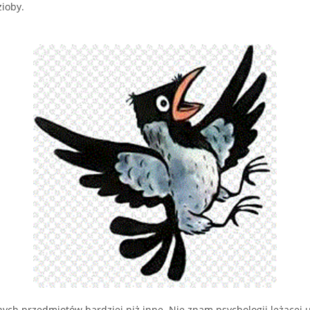
ioby.
ych przedmiotów bardziej niż inne. Nie znam psychologii leżącej u p