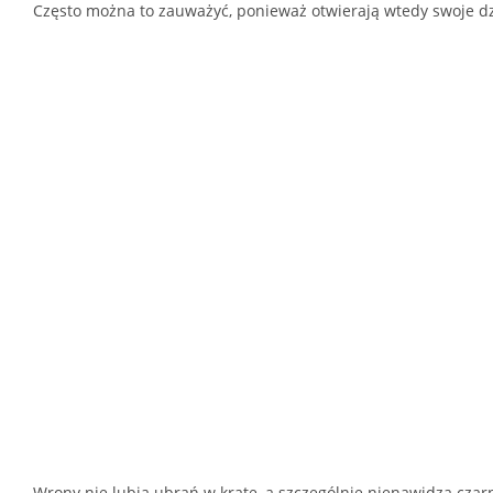
Często można to zauważyć, ponieważ otwierają wtedy swoje dz
Wrony nie lubią ubrań w kratę, a szczególnie nienawidzą czarn