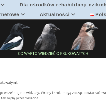
Dla ośrodków rehabilitacji dzikich
ernetowe
Aktualności
Pol
CO WARTO WIEDZIEĆ O KRUKOWATYCH
krukowatymi:
ego wcześniej nie widziały. Wrony i sroki mogą zacząć powtarzać sw
 i tak będą przestraszone.