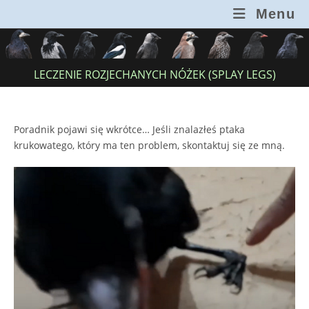
Skip
Menu
to
content
LECZENIE ROZJECHANYCH NÓŻEK (SPLAY LEGS)
Poradnik pojawi się wkrótce… Jeśli znalazłeś ptaka
krukowatego, który ma ten problem, skontaktuj się ze mną.