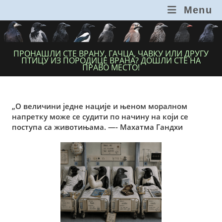
Skip
Menu
to
content
ПРОНАШЛИ СТЕ ВРАНУ, ГАЧЦА, ЧАВКУ ИЛИ ДРУГУ
ПТИЦУ ИЗ ПОРОДИЦЕ ВРАНА? ДОШЛИ СТЕ НА
ПРАВО МЕСТО!
„О величини једне нације и њеном моралном
напретку може се судити по начину на који се
поступа са животињама. —- Махатма Гандхи