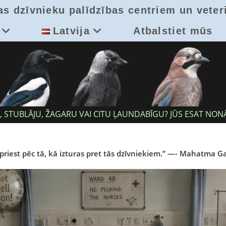
as dzīvnieku palīdzības centriem un veter
Latvija
Atbalstiet mūs
STUBLĀJU, ŽAGARU VAI CITU ĻAUNDABĪGU? JŪS ESAT NONĀC
riest pēc tā, kā izturas pret tās dzīvniekiem.” —- Mahatma G