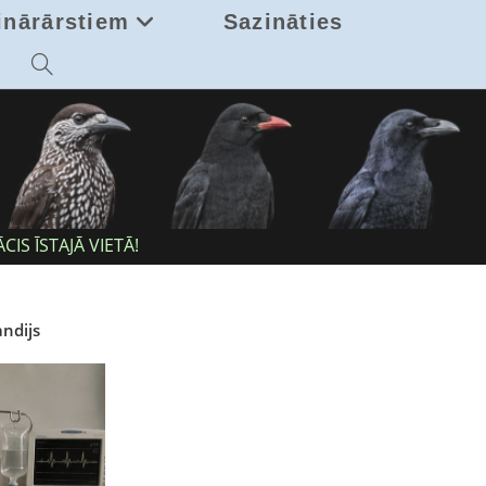
inārārstiem
Sazināties
Toggle
website
search
IS ĪSTAJĀ VIETĀ!
andijs