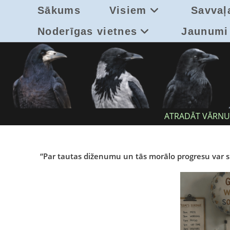
Skip
Sākums
Visiem
Savvaļ
to
content
Noderīgas vietnes
Jaunumi
ATRADĀT VĀRNU, 
“Par tautas diženumu un tās morālo progresu var sp