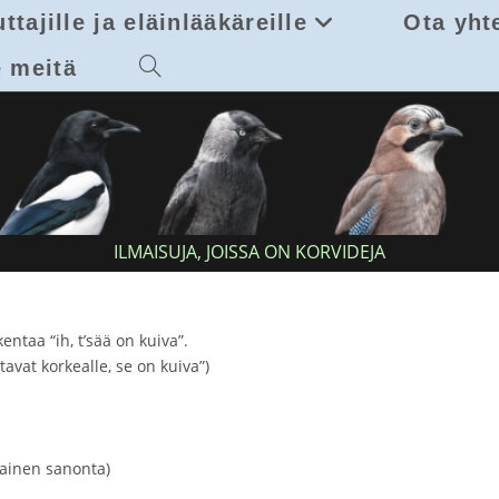
ttajille ja eläinlääkäreille
Ota yht
 meitä
Toggle
website
search
ILMAISUJA, JOISSA ON KORVIDEJA
kentaa “ih, t’sää on kuiva”.
tavat korkealle, se on kuiva”)
lainen sanonta)