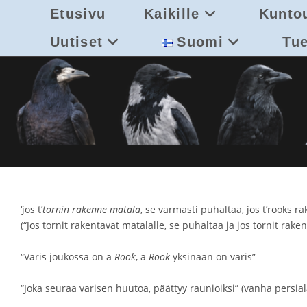
Siirry
Etusivu
Kaikille
Kuntou
suoraan
sisältöön
Uutiset
Suomi
Tue
‘jos t’
tornin rakenne matala
, se varmasti puhaltaa, jos t’rooks ra
(“Jos tornit rakentavat matalalle, se puhaltaa ja jos tornit raken
“Varis joukossa on a
Rook
, a
Rook
yksinään on varis”
“Joka seuraa varisen huutoa, päättyy raunioiksi” (vanha persia