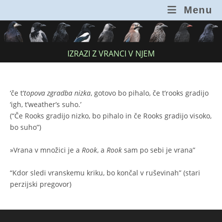
Skip
Menu
to
content
IZRAZI Z VRANCI V NJEM
‘če t’
topova zgradba nizka
, gotovo bo pihalo, če t’rooks gradijo
‘igh, t’weather’s suho.’
(“Če Rooks gradijo nizko, bo pihalo in če Rooks gradijo visoko,
bo suho”)
»Vrana v množici je a
Rook
, a
Rook
sam po sebi je vrana”
“Kdor sledi vranskemu kriku, bo končal v ruševinah” (stari
perzijski pregovor)