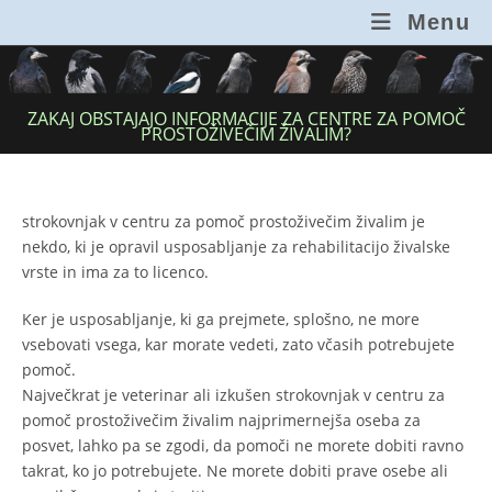
Skip
Menu
to
content
ZAKAJ OBSTAJAJO INFORMACIJE ZA CENTRE ZA POMOČ
PROSTOŽIVEČIM ŽIVALIM?
strokovnjak v centru za pomoč prostoživečim živalim je
nekdo, ki je opravil usposabljanje za rehabilitacijo živalske
vrste in ima za to licenco.
Ker je usposabljanje, ki ga prejmete, splošno, ne more
vsebovati vsega, kar morate vedeti, zato včasih potrebujete
pomoč.
Največkrat je veterinar ali izkušen strokovnjak v centru za
pomoč prostoživečim živalim najprimernejša oseba za
posvet, lahko pa se zgodi, da pomoči ne morete dobiti ravno
takrat, ko jo potrebujete. Ne morete dobiti prave osebe ali