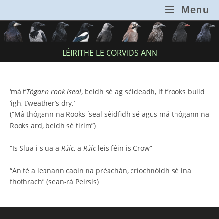
Skip
Menu
to
content
LÉIRITHE LE CORVIDS ANN
‘má t’
Tógann rook íseal
, beidh sé ag séideadh, if t’rooks build
‘igh, t’weather’s dry.’
(“Má thógann na Rooks íseal séidfidh sé agus má thógann na
Rooks ard, beidh sé tirim”)
“Is Slua i slua a
Rúic
, a
Rúic
leis féin is Crow”
“An té a leanann caoin na préachán, críochnóidh sé ina
fhothrach” (sean-rá Peirsis)