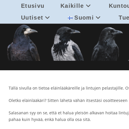
Siirry
Etusivu
Kaikille
Kuntou
suoraan
sisältöön
Uutiset
Suomi
Tue
Tällä sivulla on tietoa eläinlääkäreille ja lintujen pelastajille.
Oletko eläinlääkäri? Sitten lähetä vähän itsestäsi osoitteese
Salasanan syy on se, että et halua yleisön alkavan hoitaa lint
pahaa kuin hyvää, enkä halua olla osa sitä.