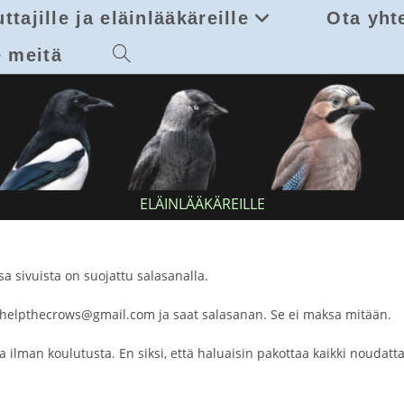
ttajille ja eläinlääkäreille
Ota yht
 meitä
Toggle
website
search
ELÄINLÄÄKÄREILLE
 Osa sivuista on suojattu salasanalla.
en helpthecrows@gmail.com ja saat salasanan. Se ei maksa mitään.
uja ilman koulutusta. En siksi, että haluaisin pakottaa kaikki noud