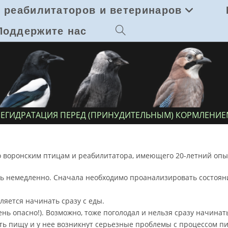
 реабилитаторов и ветеринаров
Поддержите нас
Переключить
поиск
по
веб-
РЕГИДРАТАЦИЯ ПЕРЕД (ПРИНУДИТЕЛЬНЫМ) КОРМЛЕНИЕ
сайту
о воронским птицам и реабилитатора, имеющего 20-летний опы
немедленно. Сначала необходимо проанализировать состояние 
яется начинать сразу с еды.
нь опасно!). Возможно, тоже поголодал и нельзя сразу начинат
рить пищу и у нее возникнут серьезные проблемы с процессом 