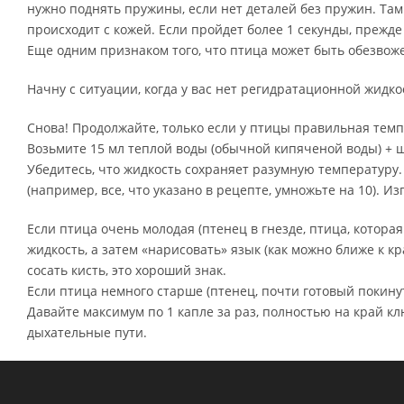
нужно поднять пружины, если нет деталей без пружин. Там 
происходит с кожей. Если пройдет более 1 секунды, прежде
Еще одним признаком того, что птица может быть обезвожен
Начну с ситуации, когда у вас нет регидратационной жидкос
Снова! Продолжайте, только если у птицы правильная темп
Возьмите 15 мл теплой воды (обычной кипяченой воды) + щ
Убедитесь, что жидкость сохраняет разумную температуру.
(например, все, что указано в рецепте, умножьте на 10). И
Если птица очень молодая (птенец в гнезде, птица, котора
жидкость, а затем «нарисовать» язык (как можно ближе к к
сосать кисть, это хороший знак.
Если птица немного старше (птенец, почти готовый покину
Давайте максимум по 1 капле за раз, полностью на край кл
дыхательные пути.