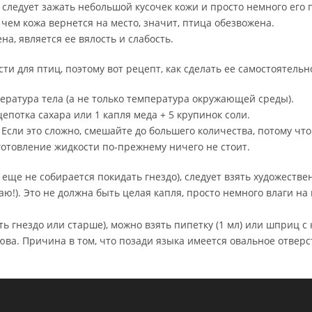
следует зажать небольшой кусочек кожи и просто немного его п
 чем кожа вернется на место, значит, птица обезвожена.
а, является ее вялость и слабость.
ти для птиц, поэтому вот рецепт, как сделать ее самостоятельн
ература тела (а не только температура окружающей среды).
епотка сахара или 1 капля меда + 5 крупинок соли.
 Если это сложно, смешайте до большего количества, потому чт
зготовление жидкости по-прежнему ничего не стоит.
я еще не собирается покидать гнездо), следует взять художеств
раю!). Это не должна быть целая капля, просто немного влаги н
ть гнездо или старше), можно взять пипетку (1 мл) или шприц 
юва. Причина в том, что позади языка имеется овальное отверс