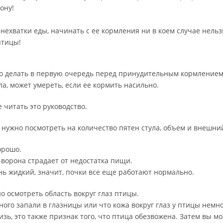
ону!
нехватки еды, начинать с ее кормления ни в коем случае нельз
птицы!
что делать в первую очередь перед принудительным кормлением
а, может умереть, если ее кормить насильно.
 читать это руководство.
 нужно посмотреть на количество пятен стула, объем и внешний
орошо.
а-ворона страдает от недостатка пищи.
нь жидкий, значит, почки все еще работают нормально.
о осмотреть область вокруг глаз птицы.
емного запали в глазницы или что кожа вокруг глаз у птицы нем
изь, это также признак того, что птица обезвожена. Затем вы 