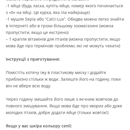
-1 яйце (будь ласка, купіть яйце, номер якого починається
з «0» на яйці. Це курка, яка їла найкраще)
-1 мушля Sepia або “Calci-Lux”. Обидва можна легко знайти
в Інтернеті або в трохи більшому зоомагазині (можна
пропустити, якщо це екстрено)
– 1 крапля вітамінів для птахів (можна пропустити, якщо
мова йде про термінові проблеми, які не можуть чекати)
Інструкції з приготування:
Помістіть котячу їжу в пластикову миску і додайте
приблизно стільки ж води. Залиште його на годину, поки
він не вбере всю воду.
Через годину змішайте його лише з яєчним жовтком до
повного змішування. Якщо мова йде про хворих або дуже
молодих птахів, добре додати яйце (тільки жовток!)
Якщо у вас шкіра кольору сепії: