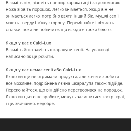
Візьміть ніж, візьміть панцир каракатиці і за допомогою
ножа зірвіть порошок. Легко знімається. Якщо він не
знімається легко, потрібно взяти інший бік. Мушлі сепії
мають тверду і м’яку сторону. Перемішайте і візьміть
стільки, поки не побачите, що всюди є трохи білого.
Якщо у вас є Calci-Lux
Візьміть його замість шкаралупи сепії. На упаковці
написано як це робити.
Якщо у вас немає сепії або Calci-Lux
Якщо ви ще не отримали продукти, але хочете зробити
все можливе, подрібнена яєчна шкаралупа також підійде.
Переконайтеся, що він дійсно перетворився на порошок.
Якщо ви цього не зробите, можуть залишитися гострі краї,
і це, звичайно, недобре.