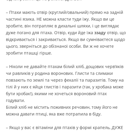
– Птахи мають отвір (круглий/овальний) прямо на задній
частині язика. НЕ можна класти туди їжу. Якщо ви це
зробите, він потрапляє в дихальні шляхи, і це виглядає
дуже погано для птаха. Отвір, куди йде їжа
ззаду
отвір, що
відкривається і закривається. Якщо ви сумніваєтеся щодо
цього, зверніться до обізнаної особи. Ви ж не хочете
зробити пташці гірше.
– Ніколи не давайте птахам білий хліб, дощових черв’яків
чи равликів у родина воронових. Глисти та слимаки
повзають по землі та через фекалії та паразитів. Тому на
тілі й у них є яйця глистів і паразити (так, у хробака може
бути хробак!), якими не хочеться вороновий птах
годувати.
Білий хліб не містить поживних речовин, тому його не
можна давати птиці, яка вже потрапила в біду.
– Якщо у вас є вітаміни для птахів у формі крапель, ДУЖЕ