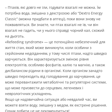
– Птахів, які довго не їли, годувати взагалі не можна. Їм
потрібна вода, змішана з декстрозою або “Dextro Energy
Classic” (можна придбати в аптеці), поки вони знову не
пожвавляться. Ви знаєте, чи птах взагалі не їв, чи він
взагалі не гадить, чи у нього справді чорний кал, схожий
на дьоготь.
«Refeeding syndrome» — це потенційно небезпечний для
життя стан, який може виникнути, коли особини з
серйозним недоїданням, у тому числі птахи, надто швидко
харчуються. Він характеризується зміною рівня
електролітів, особливо фосфатів, калію та магнію, а також
дисбалансом рідини в організмі. Коли організм занадто
швидко переходить від голодування до харчування, це
може перевантажити метаболічні та регуляторні системи,
що може призвести до серцевих, легеневих і
неврологічних ускладнень.
Якщо це надзвичайна ситуація або невдалий час, ви
можете взяти воду, змішану з медом, як екстрене рішення.
Однак робити це не рекомендується!