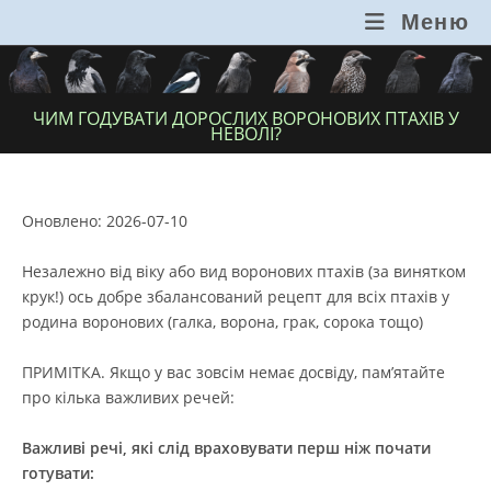
Перейти
Меню
до
вмісту
ЧИМ ГОДУВАТИ ДОРОСЛИХ ВОРОНОВИХ ПТАХІВ У
НЕВОЛІ?
Оновлено: 2026-07-10
Незалежно від віку або вид воронових птахів (за винятком
крук!) ось добре збалансований рецепт для всіх птахів у
родина воронових (галка, ворона, грак, сорока тощо)
ПРИМІТКА. Якщо у вас зовсім немає досвіду, пам’ятайте
про кілька важливих речей:
Важливі речі, які слід враховувати
перш ніж почати
готувати: