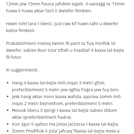
12mm jew 15mm ħxuna jaħdem tajjeb. Il-vantaġġ ta ’15mm
huwa li huwa aktar faċli li dwiefer flimkien.
Hawn isfel tara l-iskeċċ. Just raw kif hawn taħt u dwiefer
kollox flimkien.
Probabbilment nixtieq kamin fil-parti ta ‘fuq minflok id-
dwiefer, sabiex tkun tista’ tiftaħ u tnaddaf il-kaxxa tal-bejta
fil-futur.
Xi suġġerimenti:
Hang il-kaxxa tal-bejta mill-inqas 3 metri għoli,
preferibbilment 5 metri jew ogħla f’siġra jew fuq bini.
Jekk hang aktar minn kaxxa waħda, ipprova żomm mill-
inqas 2 metri bejniethom, preferibbilment 5 metri.
Ħossok liberu li tpinġi l-kaxxa tal-bejta sabiex iddum
aktar (preferibbilment ħadra)
Kun żgur li qattus ma jistax jaċċessa l-kaxxa tal-bejta.
Żomm f’moħħok li jista’ jaħraq f’kaxxa tal-bejta meta x-