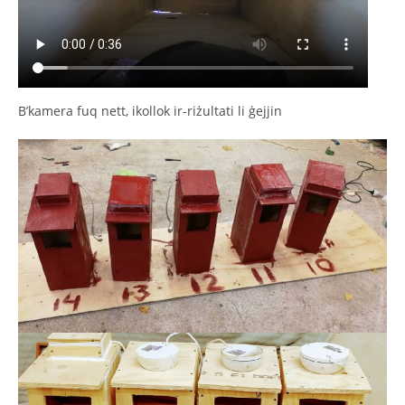
B’kamera fuq nett, ikollok ir-riżultati li ġejjin