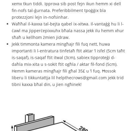
xemx tkun tiddi. Ipprova sib post fejn ikun hemm xi dell
fin-nofs tal-ġurnata. Preferibbilment tpoġġix bla
protezzjoni lejn in-nofsinhar.
Waħħal il-kaxxa tal-bejta qabel ix-xitwa. Il-vantaġġ hu li l-
ċawl ma jipperċepixxuhx bħala nassa jekk ilu hemm xhur
sħaħ u kellhom żmien jidraw.
Jekk timmonta kamera mingħajr fili fuq nett, huwa
importanti li l-entratura tinfetaħ ftit aktar ‘l isfel (5cm taħt
is-saqaf), is-saqaf ftit itwal (3cm), sabiex tipproteġi d-
daħla mix-xita u s-sokit ftit ogħla / aktar fil-fond (5cm).
Hemm kameras mingħajr fili għal 35£ u ‘l fuq. Ħossok
liberu li tikkuntattja lil helpthecrows@gmail.com jekk trid
tibni kaxxa bħal din, u jien ngħinek!