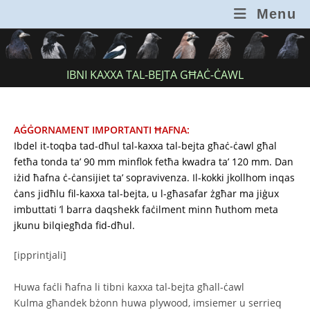
Skip
Menu
to
content
IBNI KAXXA TAL-BEJTA GĦAĊ-ĊAWL
AĠĠORNAMENT IMPORTANTI ĦAFNA:
Ibdel it-toqba tad-dħul tal-kaxxa tal-bejta għaċ-ċawl għal
fetħa tonda ta’ 90 mm minflok fetħa kwadra ta’ 120 mm. Dan
iżid ħafna ċ-ċansijiet ta’ sopravivenza. Il-kokki jkollhom inqas
ċans jidħlu fil-kaxxa tal-bejta, u l-għasafar żgħar ma jiġux
imbuttati ’l barra daqshekk faċilment minn ħuthom meta
jkunu bilqiegħda fid-dħul.
[ipprintjali]
Huwa faċli ħafna li tibni kaxxa tal-bejta għall-ċawl
Kulma għandek bżonn huwa plywood, imsiemer u serrieq