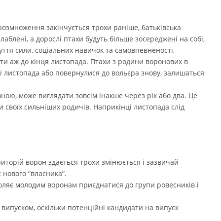
розмноження закінчується трохи раніше, батьківська
лаблені, а дорослі птахи будуть більше зосереджені на собі,
ття сили, соціальних навичок та самовпевненості,
ати аж до кінця листопада. Птахи з родини воронових в
ці листопада або повернулися до вольєра знову, залишаться
вною, може виглядати зовсім інакше через рік або два. Це
ти своїх сильніших родичів. Наприкінці листопада слід
риторій ворон здається трохи змінюється і зазвичай
 нового “власника”.
оляє молодим воронам приєднатися до групи ровесників і
д випуском, оскільки потенційні кандидати на випуск