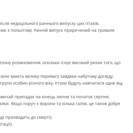
сля недоцільного раннього випуску цих птахів.
еми з польотом). Ранній випуск приречений на тривале
езону розмноження, оскільки існує високий ризик того, що
анні мають велику перевагу завдяки набутому досвіду,
рупи особин різного віку, птахи будуть навчатися одне від
азвичай припадає на кінець липня та початок серпня.
алки. Якщо поруч є ворони та кілька галок, це також добре
ді призводить до смерті).
ації).