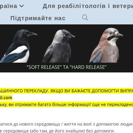
раїна
Для реабілітологів і ветер
Підтримайте нас
Перемкнути
пошук
на
веб-
“SOFT RELEASE” ТА “HARD RELEASE”
сайті
ШИННОГО ПЕРЕКЛАДУ. ЯКЩО ВИ БАЖАЄТЕ ДОПОМОГТИ ВИПРАВИ
il.com
ську, ви отримаєте багато більше інформації! (ще не перекладено
ватися до нового середовища / життя на волі з допомогою люди
е середовище (або там, де його знайшли) без допомоги.