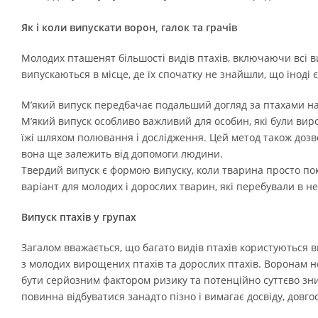
Як і коли випускати ворон, галок та грачів
Молодих пташенят більшості видів птахів, включаючи всі вид
випускаються в місце, де їх спочатку не знайшли, що іноді
М’який випуск передбачає подальший догляд за птахами на м
М’який випуск особливо важливий для особин, які були вир
їжі шляхом полювання і дослідження. Цей метод також доз
вона ще залежить від допомоги людини.
Твердий випуск є формою випуску, коли тварина просто пок
варіант для молодих і дорослих тварин, які перебували в н
Випуск птахів у групах
Загалом вважається, що багато видів птахів користуються в
з молодих вирощених птахів та дорослих птахів. Воронам н
бути серйозним фактором ризику та потенційно суттєво зни
повинна відбуватися занадто пізно і вимагає досвіду, довгос