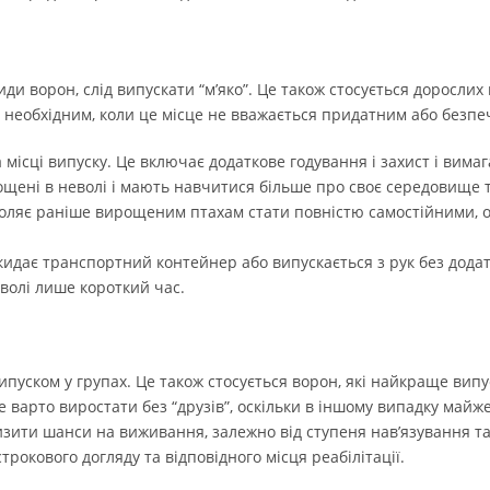
и ворон, слід випускати “м’яко”. Це також стосується дорослих п
 є необхідним, коли це місце не вважається придатним або безп
ісці випуску. Це включає додаткове годування і захист і вимага
ощені в неволі і мають навчитися більше про своє середовище 
воляє раніше вирощеним птахам стати повністю самостійними, 
идає транспортний контейнер або випускається з рук без додат
еволі лише короткий час.
ипуском у групах. Це також стосується ворон, які найкраще випу
е варто виростати без “друзів”, оскільки в іншому випадку май
зити шанси на виживання, залежно від ступеня нав’язування та 
трокового догляду та відповідного місця реабілітації.