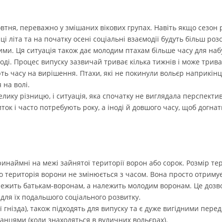
втня, переважно у змішаних вікових групах. Навіть якщо сезон 
і літа та на початку осені соціальні взаємодії будуть більш розс
и. Ця ситуація також дає молодим птахам більше часу для набу
роді. Процес випуску зазвичай триває кілька тижнів і може трив
ють часу на вирішення. Птахи, які не покинули вольєр наприкін
 на волі.
елику різницю, і ситуація, яка спочатку не виглядала перспекти
ток і часто потребують року, а іноді й довшого часу, щоб догна
инаймні на межі зайнятої території ворон або сорок. Розмір те
 територія ворони не змінюється з часом. Вона просто отримує
належить батькам-воронам, а належить молодим воронам. Це дозв
 для їх подальшого соціального розвитку.
 гнізда), також підходять для випуску та є дуже вигідними пере
нцями (коли знаходяться в вуличних вольєрах).