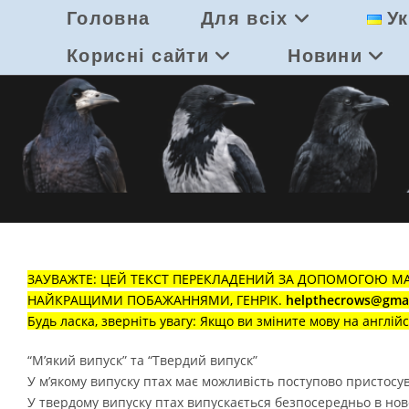
Перейти
Головна
Для всіх
Ук
до
вмісту
Корисні сайти
Новини
ЗАУВАЖТЕ: ЦЕЙ ТЕКСТ ПЕРЕКЛАДЕНИЙ ЗА ДОПОМОГОЮ МА
НАЙКРАЩИМИ ПОБАЖАННЯМИ, ГЕНРІК.
helpthecrows@gma
Будь ласка, зверніть увагу: Якщо ви зміните мову на англій
“М’який випуск” та “Твердий випуск”
У м’якому випуску птах має можливість поступово пристосу
У твердому випуску птах випускається безпосередньо в нов