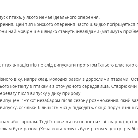
уск птаха, у якого немає ідеального оперення.
ення. Цей тип крихкого оперення часто швидко погіршується пі
вони найімовірніше швидко стануть інвалідами (матимуть пробл
птахів-пацієнтів не слід випускати протягом їхнього власного с
зного віку, наприклад, молодих разом з дорослими птахами. Ост
нього контакту з птахами з оточуючого середовища. Створюючи г
еревагу після випуску у дику природу.
и випущені “м’яко” незабаром після сезону розмноження, який з
пуску, оскільки більшість місць підходять, якщо поруч є інші г
нам або сорокам. Тоді їх нове життя почнеться зі сварок (що іно
окам бути разом. (Хоча вони можуть бути разом у центрі реабіліт