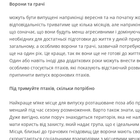
Ворони та грачі
можуть бути випущені наприкінці вересня та на початку жо
відповідальність триватиме ще кілька місяців, але наприкінц
що означає, що вони будуть менш агресивними і домінуючим
необхідних для достатньої підготовки до життя у дикій при
загальному, а особливо ворони та грачі, зазвичай потребу
ще на один рік. Це краще, так як вони ще не готові до життя
Один або навіть іноді два додаткових роки можуть внести в
особливо стосується птахів, які показують відстаючий розви
припинити випуск воронових птахів.
Під тримуйте птахів, скільки потрібно
Найкраще м’яке місце для випуску розташоване поза або пр
менший під час сезону розмноження. Варто також знати, що
Дуже вигідно, коли поруч знаходиться територія, яка не 
мати користь від захисту, який надає група, що є ідеальним
Місця, близькі до грачових гніздовищ (де ворони мають свої
скористаються соціальними взаємодіями з місцевими мешка