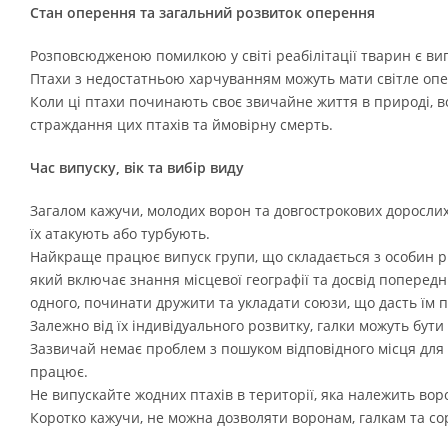
Стан оперення та загальний розвиток оперення
Розповсюдженою помилкою у світі реабілітації тварин є вип
Птахи з недостатньою харчуванням можуть мати світле опер
Коли ці птахи починають своє звичайне життя в природі, 
страждання цих птахів та ймовірну смерть.
Час випуску, вік та вибір виду
Загалом кажучи, молодих ворон та довгострокових дорослих 
їх атакують або турбують.
Найкраще працює випуск групи, що складається з особин рі
який включає знання місцевої географії та досвід поперед
одного, починати дружити та укладати союзи, що дасть їм п
Залежно від їх індивідуального розвитку, галки можуть бут
Зазвичай немає проблем з пошуком відповідного місця для ви
працює.
Не випускайте жодних птахів в території, яка належить воро
Коротко кажучи, не можна дозволяти воронам, галкам та сор