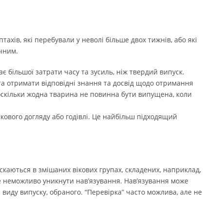
тахів, які перебували у неволі більше двох тижнів, або які
ечним.
є більшої затрати часу та зусиль, ніж твердий випуск.
та отримати відповідні знання та досвід щодо отримання
оскільки жодна тварина не повинна бути випущена, коли
кового догляду або годівлі. Це найбільш підходящий
скаються в змішаних вікових групах, складених, наприклад,
же неможливо уникнути нав’язування. Нав’язування може
виду випуску, обраного. “Перевірка” часто можлива, але не