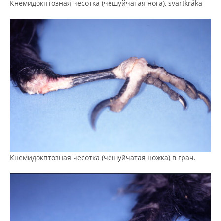
Кнемидокптозная чесотка (чешуйчатая нога), svartkråka
Кнемидокптозная чесотка (чешуйчатая ножка) в грач.