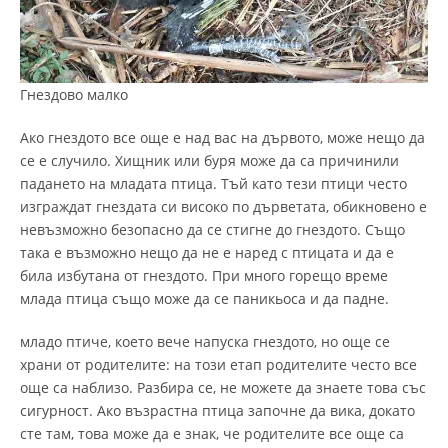
Гнездово малко
Ако гнездото все още е над вас на дървото, може нещо да
се е случило. Хищник или буря може да са причинили
падането на младата птица. Тъй като тези птици често
изграждат гнездата си високо по дърветата, обикновено е
невъзможно безопасно да се стигне до гнездото. Също
така е възможно нещо да не е наред с птицата и да е
била избутана от гнездото. При много горещо време
млада птица също може да се паникьоса и да падне.
младо птиче, което вече напуска гнездото, но още се
храни от родителите: на този етап родителите често все
още са наблизо. Разбира се, не можете да знаете това със
сигурност. Ако възрастна птица започне да вика, докато
сте там, това може да е знак, че родителите все още са