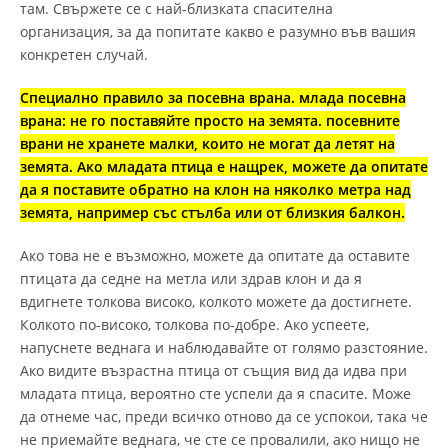
там. Свържете се с най-близката спасителна
организация, за да попитате какво е разумно във вашия
конкретен случай.
Специално правило за посевна врана. млада посевна
врана: не го поставяйте просто на земята. посевните
врани не ​​хранете малки, които не могат да летят на
земята. Ако младата птица е нащрек, можете да опитате
да я поставите обратно на клон на няколко метра над
земята, например със стълба или от близкия балкон.
Ако това не е възможно, можете да опитате да оставите
птицата да седне на метла или здрав клон и да я
вдигнете толкова високо, колкото можете да достигнете.
Колкото по-високо, толкова по-добре. Ако успеете,
напуснете веднага и наблюдавайте от голямо разстояние.
Ако видите възрастна птица от същия вид да идва при
младата птица, вероятно сте успели да я спасите. Може
да отнеме час, преди всичко отново да се успокои, така че
не приемайте веднага, че сте се провалили, ако нищо не