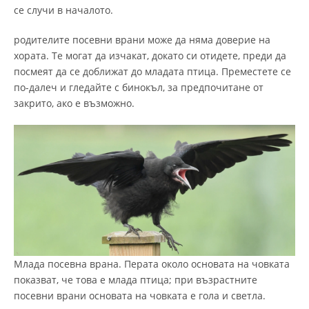
се случи в началото.
родителите посевни врани може да няма доверие на
хората. Те могат да изчакат, докато си отидете, преди да
посмеят да се доближат до младата птица. Преместете се
по-далеч и гледайте с бинокъл, за предпочитане от
закрито, ако е възможно.
Млада посевна врана. Перата около основата на човката
показват, че това е млада птица; при възрастните
посевни врани основата на човката е гола и светла.