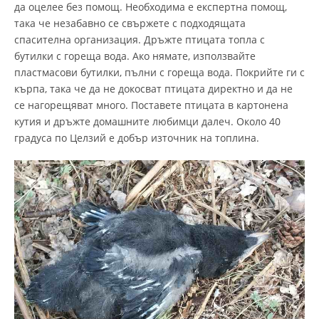
да оцелее без помощ. Необходима е експертна помощ,
така че незабавно се свържете с подходящата
спасителна организация. Дръжте птицата топла с
бутилки с гореща вода. Ако нямате, използвайте
пластмасови бутилки, пълни с гореща вода. Покрийте ги с
кърпа, така че да не докосват птицата директно и да не
се нагорещяват много. Поставете птицата в картонена
кутия и дръжте домашните любимци далеч. Около 40
градуса по Целзий е добър източник на топлина.