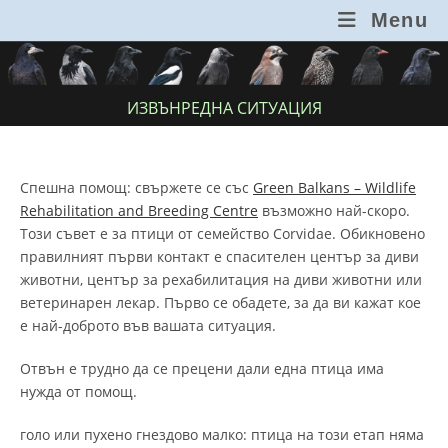
Skip
Menu
to
content
ИЗВЪНРЕДНА СИТУАЦИЯ
Спешна помощ: свържете се със
Green Balkans – Wildlife
Rehabilitation and Breeding Centre
възможно най-скоро.
Този съвет е за птици от семейство Corvidae. Обикновено
правилният първи контакт е спасителен център за диви
животни, център за рехабилитация на диви животни или
ветеринарен лекар. Първо се обадете, за да ви кажат кое
е най-доброто във вашата ситуация.
Отвън е трудно да се прецени дали една птица има
нужда от помощ.
голо или пухено гнездово малко: птица на този етап няма