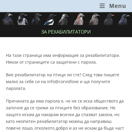
Skip
Menu
to
content
ЗА РЕХАБИЛИТАТОРИ
На тази страница има информация за рехабилитатори.
Някои от страниците са защитени с парола.
Вие рехабилитатор на птици ли сте? След това пишете
малко за себе си на info@corvidlove и ще получите
паролата.
Причината да има парола е, че не се иска обществото да
започне да се грижи за птиците без образование. Не
защото искам да накарам всички да спазват закона, но
като неопитен рехабилитатор можеш да направиш
повече лошо, отколкото добро и аз не искам да бъда част