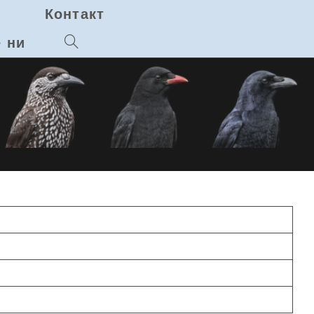
Контакт
 ни
Toggle
website
search