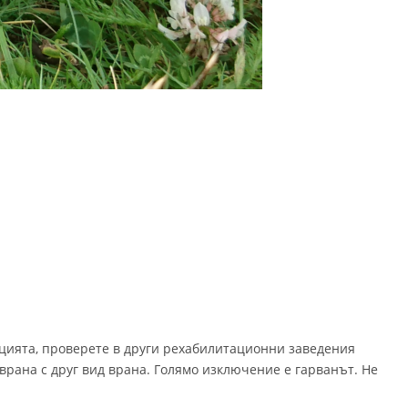
тацията, проверете в други рехабилитационни заведения
 врана с друг вид врана. Голямо изключение е гарванът. Не