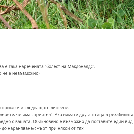
а е така наречената “болест на Макдоналдс”.
о не е невъзможно)
то приключи следващото линеене.
 уверете, че има „приятел“. Ако нямате друга птица в рехабили
заедно с вашата. Обикновено е възможно да поставите един вид
о до нараняване/смърт при някой от тях.