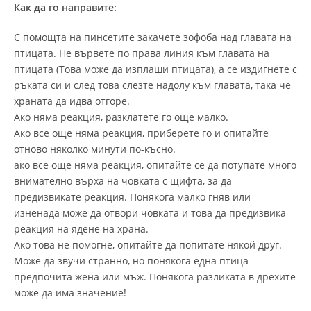
Как да го направите:
С помощта на пинсетите закачете зофоба над главата на
птицата. Не вървете по права линия към главата на
птицата (Това може да изплаши птицата), а се издигнете с
ръката си и след това слезте надолу към главата, така че
храната да идва отгоре.
Ако няма реакция, разклатете го още малко.
Ако все още няма реакция, приберете го и опитайте
отново няколко минути по-късно.
ако все още няма реакция, опитайте се да потупате много
внимателно върха на човката с щифта, за да
предизвикате реакция. Понякога малко гняв или
изненада може да отвори човката и това да предизвика
реакция на ядене на храна.
Ако това не помогне, опитайте да попитате някой друг.
Може да звучи странно, но понякога една птица
предпочита жена или мъж. Понякога разликата в дрехите
може да има значение!