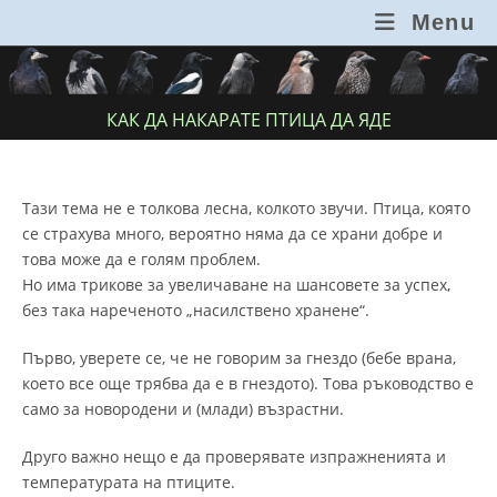
Skip
Menu
to
content
КАК ДА НАКАРАТЕ ПТИЦА ДА ЯДЕ
Тази тема не е толкова лесна, колкото звучи. Птица, която
се страхува много, вероятно няма да се храни добре и
това може да е голям проблем.
Но има трикове за увеличаване на шансовете за успех,
без така нареченото „насилствено хранене“.
Първо, уверете се, че не говорим за гнездо (бебе врана,
което все още трябва да е в гнездото). Това ръководство е
само за новородени и (млади) възрастни.
Друго важно нещо е да проверявате изпражненията и
температурата на птиците.