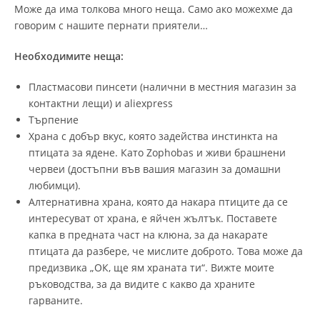
Може да има толкова много неща. Само ако можехме да
говорим с нашите пернати приятели…
Необходимите неща:
Пластмасови пинсети (налични в местния магазин за
контактни лещи) и aliexpress
Търпение
Храна с добър вкус, която задейства инстинкта на
птицата за ядене. Като Zophobas и живи брашнени
червеи (достъпни във вашия магазин за домашни
любимци).
Алтернативна храна, която да накара птиците да се
интересуват от храна, е яйчен жълтък. Поставете
капка в предната част на клюна, за да накарате
птицата да разбере, че мислите доброто. Това може да
предизвика „ОК, ще ям храната ти“. Вижте моите
ръководства, за да видите с какво да храните
гарваните.