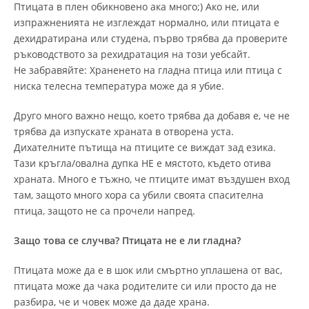
Птицата в плен обикновено ака много;) Ако не, или
изпражненията не изглеждат нормално, или птицата е
дехидратирана или студена, първо трябва да проверите
ръководството за рехидратация на този уебсайт.
Не забравяйте: Храненето на гладна птица или птица с
ниска телесна температура може да я убие.
Друго много важно нещо, което трябва да добавя е, че не
трябва да изпускате храната в отворена уста.
Дихателните пътища на птиците се виждат зад езика.
Тази кръгла/овална дупка НЕ ​​е мястото, където отива
храната. Много е тъжно, че птиците имат въздушен вход
там, защото много хора са убили своята спасителна
птица, защото не са прочели напред.
Защо това се случва? Птицата не е ли гладна?
Птицата може да е в шок или смъртно уплашена от вас,
птицата може да чака родителите си или просто да не
разбира, че и човек може да даде храна.