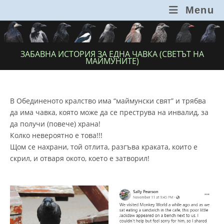
Skip
Menu
to
content
ЗАБАВНА ИСТОРИЯ ЗА ЕДНА ЧАВКА (СВЕТЪТ НА
МАЙМУНИТЕ)
В Обединеното кралство има “маймунски свят” и трябва
да има чавка, която може да се преструва на инвалид, за
да получи (повече) храна!
Колко невероятно е това!!!
Щом се нахрани, той отлита, разгъва краката, които е
скрил, и отваря окото, което е затворил!